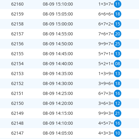
62160
08-09 15:10:00
1+3+7=
11
62159
08-09 15:05:00
6+6+6=
18
62158
08-09 15:00:00
6+7+2=
15
62157
08-09 14:55:00
7+6+7=
20
62156
08-09 14:50:00
9+9+7=
25
62155
08-09 14:45:00
5+7+1=
13
62154
08-09 14:40:00
5+2+1=
08
62153
08-09 14:35:00
1+3+9=
13
62152
08-09 14:30:00
3+9+6=
18
62151
08-09 14:25:00
6+7+3=
16
62150
08-09 14:20:00
3+6+3=
12
62149
08-09 14:15:00
9+9+3=
21
62148
08-09 14:10:00
4+5+7=
16
62147
08-09 14:05:00
4+3+3=
10