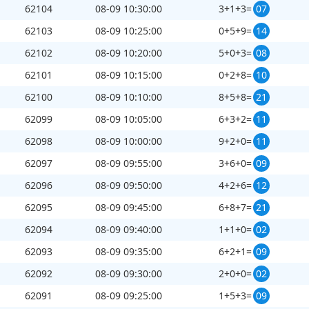
62104
08-09 10:30:00
3+1+3=
07
62103
08-09 10:25:00
0+5+9=
14
62102
08-09 10:20:00
5+0+3=
08
62101
08-09 10:15:00
0+2+8=
10
62100
08-09 10:10:00
8+5+8=
21
62099
08-09 10:05:00
6+3+2=
11
62098
08-09 10:00:00
9+2+0=
11
62097
08-09 09:55:00
3+6+0=
09
62096
08-09 09:50:00
4+2+6=
12
62095
08-09 09:45:00
6+8+7=
21
62094
08-09 09:40:00
1+1+0=
02
62093
08-09 09:35:00
6+2+1=
09
62092
08-09 09:30:00
2+0+0=
02
62091
08-09 09:25:00
1+5+3=
09