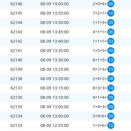
62146
08-09 14:00:00
2+0+4=
06
62145
08-09 13:55:00
7+2+1=
10
62144
08-09 13:50:00
1+1+3=
05
62143
08-09 13:45:00
4+1+1=
06
第
62176
开奖结果
62142
08-09 13:40:00
1+1+1=
03
62141
08-09 13:35:00
1+5+3=
09
62140
08-09 13:30:00
6+1+5=
12
62139
08-09 13:25:00
9+7+3=
19
+
+
=
9
2
4
15
62138
08-09 13:20:00
2+4+2=
08
62137
08-09 13:15:00
8+3+3=
14
62136
08-09 13:10:00
4+1+4=
09
62135
08-09 13:05:00
1+4+3=
08
62134
08-09 13:00:00
5+9+6=
20
62133
08-09 12:55:00
1+3+6=
10
刷新
截止第
62177
期开奖：
--
秒