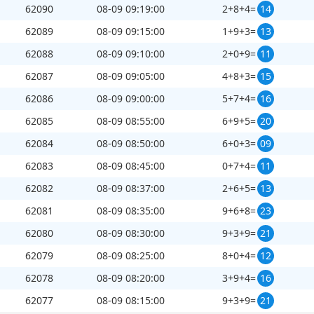
62090
08-09 09:19:00
2+8+4=
14
62089
08-09 09:15:00
1+9+3=
13
62088
08-09 09:10:00
2+0+9=
11
62087
08-09 09:05:00
4+8+3=
15
62086
08-09 09:00:00
5+7+4=
16
62085
08-09 08:55:00
6+9+5=
20
62084
08-09 08:50:00
6+0+3=
09
62083
08-09 08:45:00
0+7+4=
11
62082
08-09 08:37:00
2+6+5=
13
62081
08-09 08:35:00
9+6+8=
23
62080
08-09 08:30:00
9+3+9=
21
62079
08-09 08:25:00
8+0+4=
12
62078
08-09 08:20:00
3+9+4=
16
62077
08-09 08:15:00
9+3+9=
21